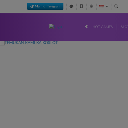
Main di Telegram
HOT GAMES
SLO