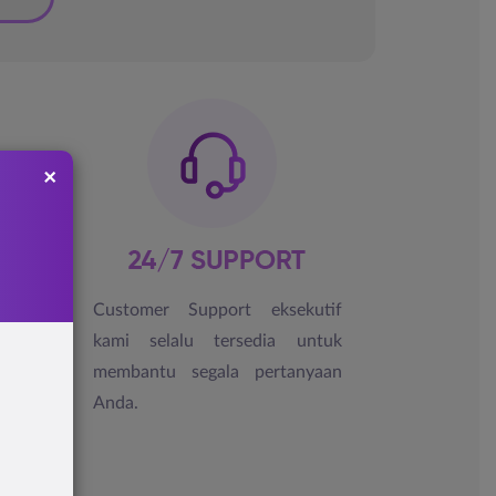
×
atu
Customer Support eksekutif
e 24
kami selalu tersedia untuk
dan
membantu segala pertanyaan
Anda.