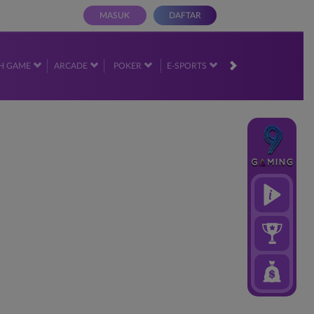
MASUK
DAFTAR
H GAME
ARCADE
POKER
E-SPORTS
SABUNG AYAM