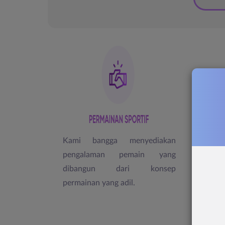
Kami bangga menyediakan
Kami 
pengalaman pemain yang
situs
dibangun dari konsep
berli
permainan yang adil.