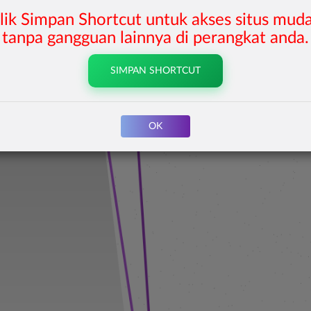
lik Simpan Shortcut untuk akses situs mud
tanpa gangguan lainnya di perangkat anda.
SIMPAN SHORTCUT
OK