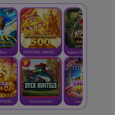
 Zeus
FORTUNE GARUDA 500
Legacy of Kong Maxways
MUSCLE FORTUNE CAT
Duck Hunters
Lucky Neko
C