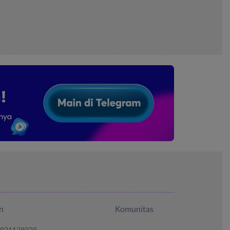
n
Komunitas