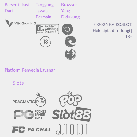
Bersertifikasi
Tanggung
Browser
Dari
Jawab
Yang
Bermain
Didukung
©2026 KAIKOSLOT.
Hak cipta dilindungi |
18+
Platform Penyedia Layanan
Slots