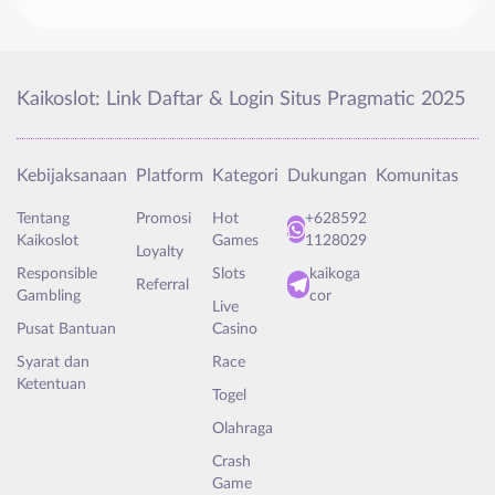
Kaikoslot: Link Daftar & Login Situs Pragmatic 2025
Kebijaksanaan
Platform
Kategori
Dukungan
Komunitas
Tentang
Promosi
Hot
+628592
Kaikoslot
Games
1128029
Loyalty
Responsible
Slots
kaikoga
Referral
Gambling
cor
Live
Pusat Bantuan
Casino
Syarat dan
Race
Ketentuan
Togel
Olahraga
Crash
Game