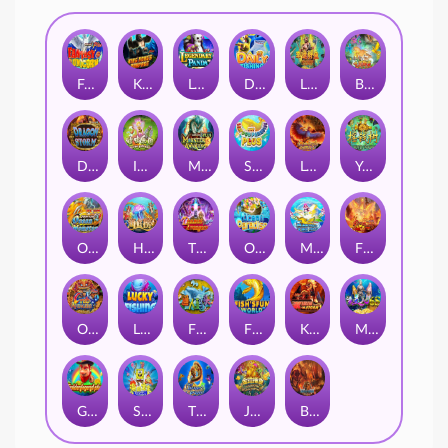
Fantasy Unicorn
King Kong’s Rampage
Legendary Panda
Daily Fishing
Li Kui Pi Yu
Bird Hunter
Dragon Storm
Insect Paradise
Monster Awaken plus
Sea Food Paradise II Plus
Legend of the phoenix
YaoQianShu
OCEAN MONSTER 2
HaiDiLao
Thanos Avengers
Ocean Paradise
Master Of The Deep
Fire Phoenix
Ocean King 3
Lucky Fishing
Fishman Wharf
Fish Music World
Kirin Storm
Mermaids-6s
Golden Legend Plus
Spongebob
Thunder Dragon
Jin Chan Bu Yu
Buffalo thunder