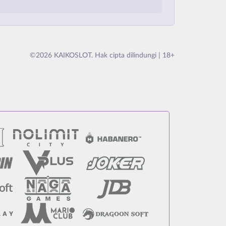
©2026 KAIKOSLOT. Hak cipta dilindungi | 18+