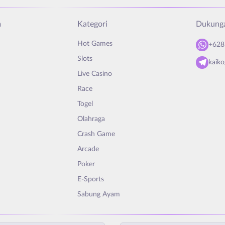
m
Kategori
Dukung
Hot Games
+628
Slots
kaik
Live Casino
Race
Togel
Olahraga
Crash Game
Arcade
Poker
E-Sports
Sabung Ayam