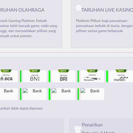
ARUHAN OLAHRAGA
TARUHAN LIVE KASIN
book Gaming Platform Terbaik
Platform Pilihan bagi perusahaan-
rkan lebih banyak game, odds yang
perusahaan terbaik di dunia, dengan
tinggi, dan menyediakan pilihan yang
pilihan variasi game terbanyak
banyak untuk pemain.
arikan tidak dapat diproses
Penarikan