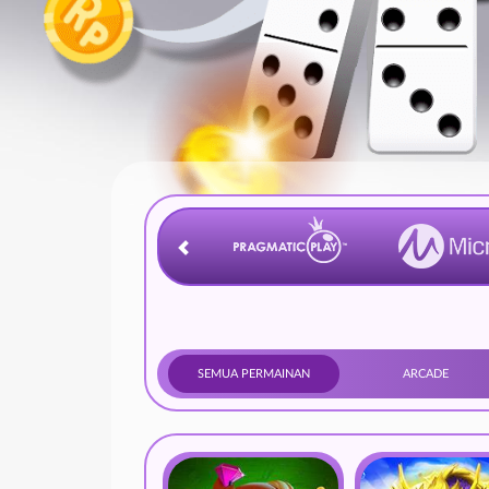
SEMUA PERMAINAN
ARCADE