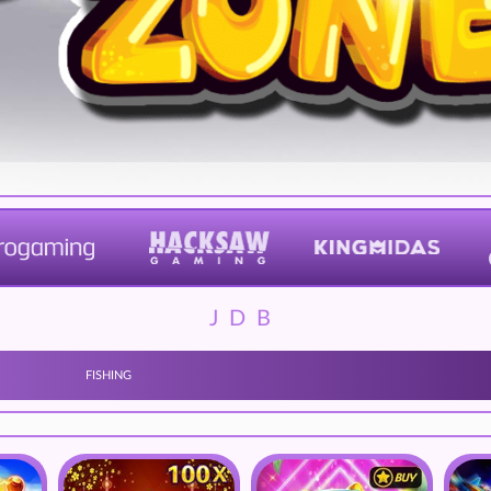
JDB
FISHING