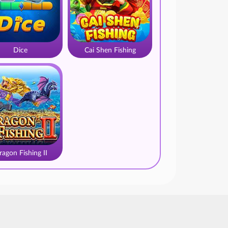
Dice
Cai Shen Fishing
agon Fishing II