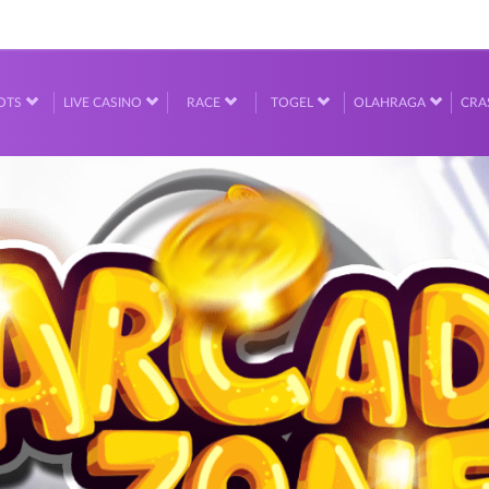
OTS
LIVE CASINO
RACE
TOGEL
OLAHRAGA
CRA