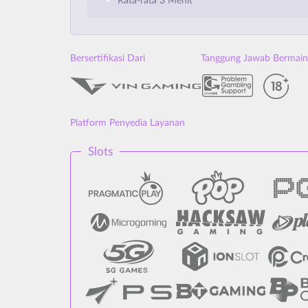
Rata-rata 3 Menit
Bersertifikasi Dari
Tanggung Jawab Bermain
Platform Penyedia Layanan
Slots